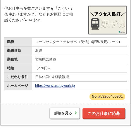
他お仕事も多数ございます★『こういう
条件ありますか？』などもお気軽にご相
談ください(●･ω･)∩∩
職種
コールセンター・テレオペ（受信）(駅近/長期/コール)
勤務形態
派遣
勤務地
宮崎県宮崎市
時給
1,270円～
こだわり条件
日払いOK 未経験歓迎
ホームページ
https://www.aspaywork.jp
a53260400901
詳細を見る
このお仕事に応募