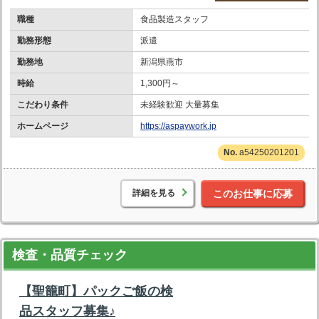
職種
食品製造スタッフ
勤務形態
派遣
勤務地
新潟県燕市
時給
1,300円～
こだわり条件
未経験歓迎 大量募集
ホームページ
https://aspaywork.jp
a54250201201
詳細を見る
このお仕事に応募
検査・品質チェック
【聖籠町】パックご飯の検
品スタッフ募集♪