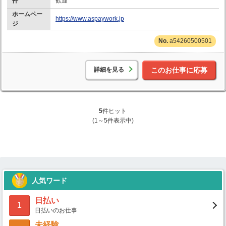
件
歓迎
ホームペー
https://www.aspaywork.jp
ジ
a54260500501
詳細を見る
このお仕事に応募
5
件ヒット
(1～5件表示中)
人気ワード
日払い
1
日払いのお仕事
未経験