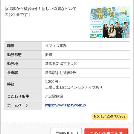
新潟駅から徒歩5分！新しい綺麗なビルで
のお仕事です！
職種
オフィス事務
勤務形態
派遣
勤務地
新潟県新潟市中央区
最寄駅
新潟駅より徒歩5分
1,300円～
時給
土曜日出勤にはインセンティブあり
こだわり条件
未経験歓迎
ホームページ
https://www.aspaywork.jp
a54250700902
詳細を見る
このお仕事に応募