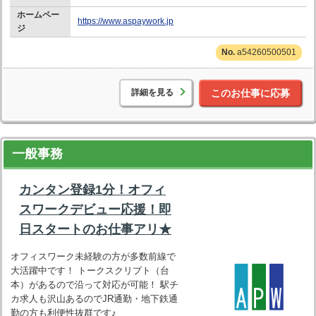
ホームペー
https://www.aspaywork.jp
ジ
a54260500501
詳細を見る
このお仕事に応募
一般事務
カンタン登録1分！オフィ
スワークデビュー応援！即
日スタートのお仕事アリ★
オフィスワーク未経験の方が多数前線で
大活躍中です！ トークスクリプト（台
本）があるので沿って対応が可能！ 駅チ
カ求人も沢山あるのでJR通勤・地下鉄通
勤の方も利便性抜群です♪