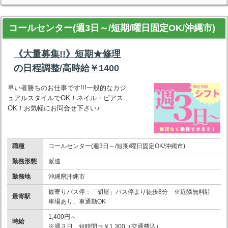
コールセンター(週3日～/短期/曜日固定OK/沖縄市)
《大量募集!!》短期★修理
の日程調整/高時給￥1400
早い者勝ちのお仕事です!!!一般的なカジ
ュアルスタイルでOK！ネイル・ピアス
OK！お気軽にお問合せ下さい♪
職種
コールセンター(週3日～/短期/曜日固定OK/沖縄市)
勤務形態
派遣
勤務地
沖縄県沖縄市
最寄りバス停：「胡屋」バス停より徒歩8分 ※近隣無料駐
最寄駅
車場あり、車通勤OK
1,400円～
時給
※週３日、短時間⇒￥1,300（交通費込）