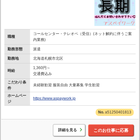
コールセンター・テレオペ（受信）(ネット解約に伴うご案
職種
内業務)
勤務形態
派遣
勤務地
北海道札幌市北区
1,360円～
時給
交通費込み
こだわり条
未経験歓迎 服装自由 大量募集 学生歓迎
件
ホームペー
https://www.aspaywork.jp
ジ
a51250401813
詳細を見る
このお仕事に応募