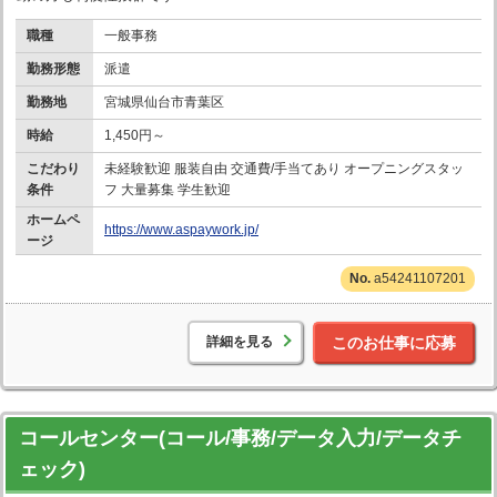
職種
一般事務
勤務形態
派遣
勤務地
宮城県仙台市青葉区
時給
1,450円～
こだわり
未経験歓迎 服装自由 交通費/手当てあり オープニングスタッ
条件
フ 大量募集 学生歓迎
ホームペ
https://www.aspaywork.jp/
ージ
a54241107201
詳細を見る
このお仕事に応募
コールセンター(コール/事務/データ入力/データチ
ェック)