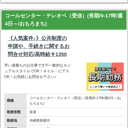
コールセンター・テレオペ（受信）(長期/9-17時/週
4日～/おもろまち)
《人気案件♪》公共制度の
申請や、手続きに関するお
問合せ対応/高時給￥1350
早い者勝ちのお仕事です!!!一般的なカジ
ュアルスタイルでOK！ネイル・ピアス
OK！お気軽にお問合せ下さい♪
コールセンター・テレオペ（受信）(長期/9-17時/週4日～/お
職種
もろまち)
勤務形態
派遣
勤務地
沖縄県那覇市