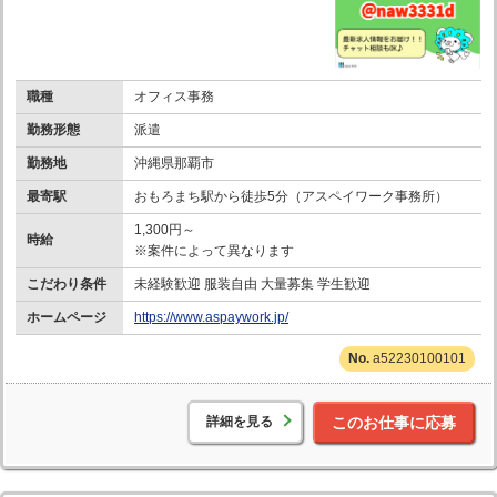
職種
オフィス事務
勤務形態
派遣
勤務地
沖縄県那覇市
最寄駅
おもろまち駅から徒歩5分（アスペイワーク事務所）
1,300円～
時給
※案件によって異なります
こだわり条件
未経験歓迎 服装自由 大量募集 学生歓迎
ホームページ
https://www.aspaywork.jp/
a52230100101
詳細を見る
このお仕事に応募