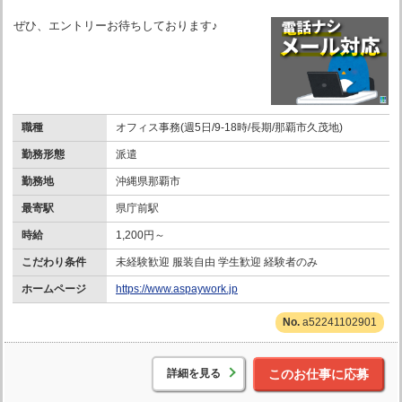
ぜひ、エントリーお待ちしております♪
職種
オフィス事務(週5日/9-18時/長期/那覇市久茂地)
勤務形態
派遣
勤務地
沖縄県那覇市
最寄駅
県庁前駅
時給
1,200円～
こだわり条件
未経験歓迎 服装自由 学生歓迎 経験者のみ
ホームページ
https://www.aspaywork.jp
a52241102901
詳細を見る
このお仕事に応募