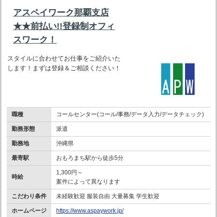
アスペイワーク那覇支店
★★前払い!!登録制オフィ
スワーク！
スタイルに合わせてお仕事をご紹介いた
します！まずは登録＆ご相談ください！
職種
コールセンター(コール/事務/データ入力/データチェック)
勤務形態
派遣
勤務地
沖縄県
最寄駅
おもろまち駅から徒歩5分
1,300円～
時給
案件によって異なります
こだわり条件
未経験歓迎 服装自由 大量募集 学生歓迎
ホームページ
https://www.aspaywork.jp/