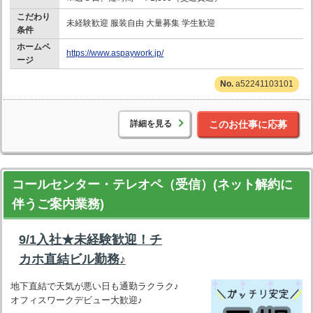
こだわり
未経験歓迎 服装自由 大量募集 学生歓迎
条件
ホームペ
https://www.aspaywork.jp/
ージ
a52241103101
詳細を見る
このお仕事に応募
コールセンター・テレオペ（受信）(ネット解約に
伴うご案内業務)
9/1入社★未経験歓迎！チ
カホ直結ビル勤務♪
地下直結で天気が悪い日も通勤ラクラク♪
オフィスワークデビュー大歓迎♪