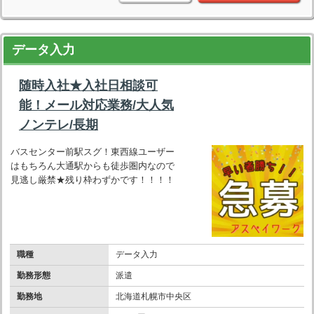
データ入力
随時入社★入社日相談可
能！メール対応業務/大人気
ノンテレ/長期
バスセンター前駅スグ！東西線ユーザー
はもちろん大通駅からも徒歩圏内なので
見逃し厳禁★残り枠わずかです！！！！
職種
データ入力
勤務形態
派遣
勤務地
北海道札幌市中央区