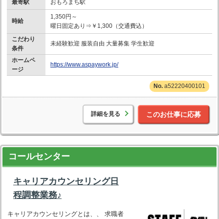
最寄駅
おもろまち駅
1,350円～
時給
曜日固定あり⇒￥1,300（交通費込）
こだわり
未経験歓迎 服装自由 大量募集 学生歓迎
条件
ホームペ
https://www.aspaywork.jp/
ージ
a52220400101
詳細を見る
このお仕事に応募
コールセンター
キャリアカウンセリング日
程調整業務♪
キャリアカウンセリングとは、、 求職者