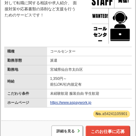
対して転職に関する相談や求人紹介、 面
接対策や応募書類の添削など支援を行う
ためのサービスです！
職種
コールセンター
勤務形態
派遣
勤務地
宮城県仙台市太白区
1,350円～
時給
前払OK/社内規定有
こだわり条件
未経験歓迎 服装自由 学生歓迎
ホームページ
https://www.aspaywork.jp
a54241105901
詳細を見る
このお仕事に応募