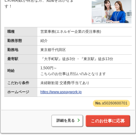
Excel関数が得意な方、知識を活かせま
す！
職種
営業事務(エネルギー企業の受注事務)
勤務形態
紹介
勤務地
東京都千代田区
最寄駅
『大手町駅』徒歩3分 ・『東京駅』徒歩13分
1,500円～
時給
こちらのお仕事は月払いのみとなります
こだわり条件
未経験歓迎 交通費/手当てあり
ホームページ
https://www.aspaywork.jp
a50260600701
詳細を見る
このお仕事に応募