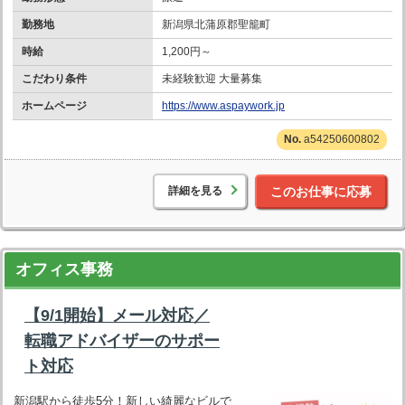
勤務地
新潟県北蒲原郡聖籠町
時給
1,200円～
こだわり条件
未経験歓迎 大量募集
ホームページ
https://www.aspaywork.jp
a54250600802
詳細を見る
このお仕事に応募
オフィス事務
【9/1開始】メール対応／
転職アドバイザーのサポー
ト対応
新潟駅から徒歩5分！新しい綺麗なビルで