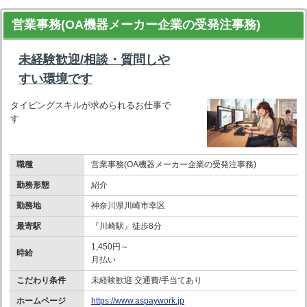
営業事務(OA機器メーカー企業の受発注事務)
未経験歓迎/相談・質問しや
すい環境です
タイピングスキルが求められるお仕事で
す
職種
営業事務(OA機器メーカー企業の受発注事務)
勤務形態
紹介
勤務地
神奈川県川崎市幸区
最寄駅
『川崎駅』徒歩8分
1,450円～
時給
月払い
こだわり条件
未経験歓迎 交通費/手当てあり
ホームページ
https://www.aspaywork.jp