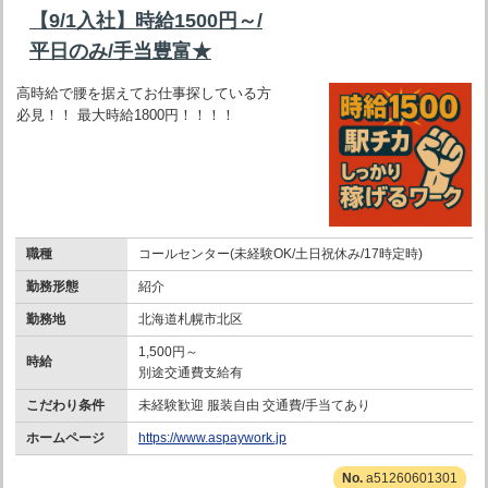
【9/1入社】時給1500円～/
平日のみ/手当豊富★
高時給で腰を据えてお仕事探している方
必見！！ 最大時給1800円！！！！
職種
コールセンター(未経験OK/土日祝休み/17時定時)
勤務形態
紹介
勤務地
北海道札幌市北区
1,500円～
時給
別途交通費支給有
こだわり条件
未経験歓迎 服装自由 交通費/手当てあり
ホームページ
https://www.aspaywork.jp
a51260601301