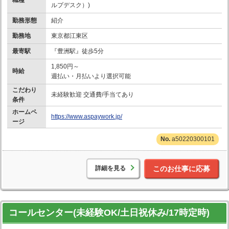
職種
ルプデスク）)
勤務形態
紹介
勤務地
東京都江東区
最寄駅
『豊洲駅』徒歩5分
1,850円～
時給
週払い・月払いより選択可能
こだわり
未経験歓迎 交通費/手当てあり
条件
ホームペ
https://www.aspaywork.jp/
ージ
a50220300101
詳細を見る
このお仕事に応募
コールセンター(未経験OK/土日祝休み/17時定時)