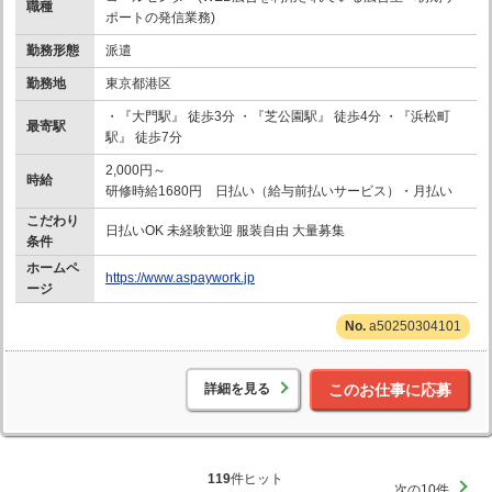
職種
ポートの発信業務)
勤務形態
派遣
勤務地
東京都港区
・『大門駅』 徒歩3分 ・『芝公園駅』 徒歩4分 ・『浜松町
最寄駅
駅』 徒歩7分
2,000円～
時給
研修時給1680円 日払い（給与前払いサービス）・月払い
こだわり
日払いOK 未経験歓迎 服装自由 大量募集
条件
ホームペ
https://www.aspaywork.jp
ージ
a50250304101
詳細を見る
このお仕事に応募
119
件ヒット
次の10件