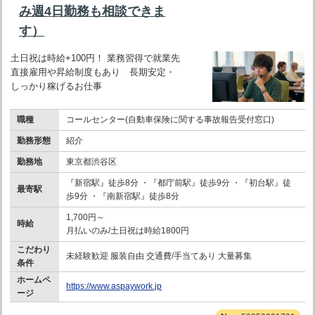
み週4日勤務も相談できま
す）
土日祝は時給+100円！ 業務習得で就業先
直接雇用や昇給制度もあり 長期安定・
しっかり稼げるお仕事
職種
コールセンター(自動車保険に関する事故報告受付窓口)
勤務形態
紹介
勤務地
東京都渋谷区
『新宿駅』徒歩8分 ・『都庁前駅』徒歩9分 ・『初台駅』徒
最寄駅
歩9分 ・『南新宿駅』徒歩8分
1,700円～
時給
月払いのみ/土日祝は時給1800円
こだわり
未経験歓迎 服装自由 交通費/手当てあり 大量募集
条件
ホームペ
https://www.aspaywork.jp
ージ