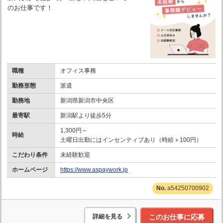
のお仕事です！
職種
オフィス事務
勤務形態
派遣
勤務地
新潟県新潟市中央区
最寄駅
新潟駅より徒歩5分
1,300円～
時給
土曜日出勤にはインセンティブあり（時給＋100円）
こだわり条件
未経験歓迎
ホームページ
https://www.aspaywork.jp
a54250700902
詳細を見る
このお仕事に応募