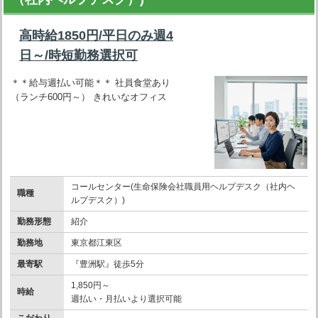
高時給1850円/平日のみ週4
日～/時短勤務選択可
＊＊給与週払い可能＊＊ 社員食堂あり
（ランチ600円～） きれいなオフィス
コールセンター(生命保険会社職員用ヘルプデスク（社内ヘ
職種
ルプデスク）)
勤務形態
紹介
勤務地
東京都江東区
最寄駅
『豊洲駅』徒歩5分
1,850円～
時給
週払い・月払いより選択可能