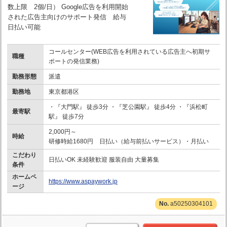
数上限 2個/日） Google広告を利用開始
された広告主向けのサポート発信 給与
日払い可能
コールセンター(WEB広告を利用されている広告主へ初期サ
職種
ポートの発信業務)
勤務形態
派遣
勤務地
東京都港区
・『大門駅』 徒歩3分 ・『芝公園駅』 徒歩4分 ・『浜松町
最寄駅
駅』 徒歩7分
2,000円～
時給
研修時給1680円 日払い（給与前払いサービス）・月払い
こだわり
日払いOK 未経験歓迎 服装自由 大量募集
条件
ホームペ
https://www.aspaywork.jp
ージ
a50250304101