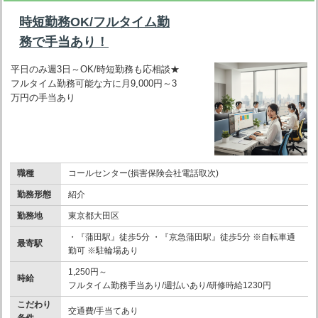
時短勤務OK/フルタイム勤
務で手当あり！
平日のみ週3日～OK/時短勤務も応相談★
フルタイム勤務可能な方に月9,000円～3
万円の手当あり
職種
コールセンター(損害保険会社電話取次)
勤務形態
紹介
勤務地
東京都大田区
・『蒲田駅』徒歩5分 ・『京急蒲田駅』徒歩5分 ※自転車通
最寄駅
勤可 ※駐輪場あり
1,250円～
時給
フルタイム勤務手当あり/週払いあり/研修時給1230円
こだわり
交通費/手当てあり