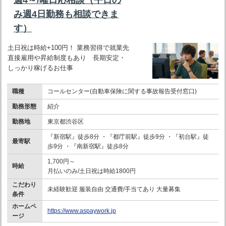
み週4日勤務も相談できま
す）
土日祝は時給+100円！ 業務習得で就業先
直接雇用や昇給制度もあり 長期安定・
しっかり稼げるお仕事
職種
コールセンター(自動車保険に関する事故報告受付窓口)
勤務形態
紹介
勤務地
東京都渋谷区
『新宿駅』徒歩8分 ・『都庁前駅』徒歩9分 ・『初台駅』徒
最寄駅
歩9分 ・『南新宿駅』徒歩8分
1,700円～
時給
月払いのみ/土日祝は時給1800円
こだわり
未経験歓迎 服装自由 交通費/手当てあり 大量募集
条件
ホームペ
https://www.aspaywork.jp
ージ