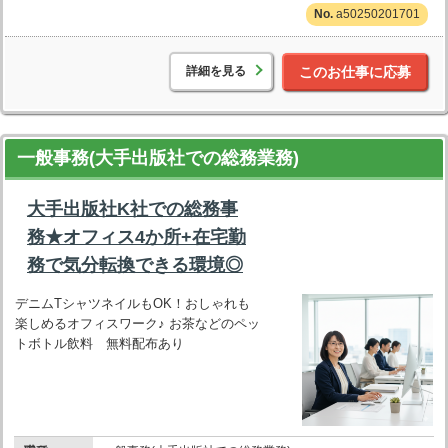
a50250201701
詳細を見る
このお仕事に応募
一般事務(大手出版社での総務業務)
大手出版社K社での総務事
務★オフィス4か所+在宅勤
務で気分転換できる環境◎
デニムTシャツネイルもOK！おしゃれも
楽しめるオフィスワーク♪ お茶などのペッ
トボトル飲料 無料配布あり