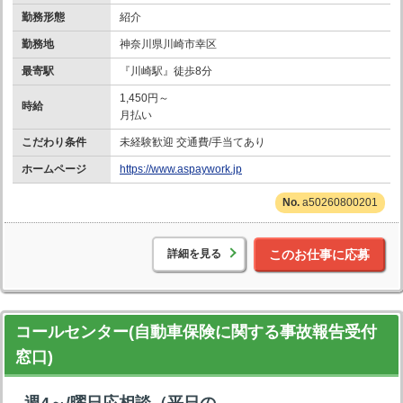
勤務形態
紹介
勤務地
神奈川県川崎市幸区
最寄駅
『川崎駅』徒歩8分
1,450円～
時給
月払い
こだわり条件
未経験歓迎 交通費/手当てあり
ホームページ
https://www.aspaywork.jp
a50260800201
詳細を見る
このお仕事に応募
コールセンター(自動車保険に関する事故報告受付
窓口)
週4～/曜日応相談（平日の