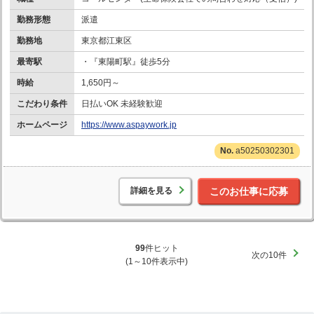
勤務形態
派遣
勤務地
東京都江東区
最寄駅
・『東陽町駅』徒歩5分
時給
1,650円～
こだわり条件
日払いOK 未経験歓迎
ホームページ
https://www.aspaywork.jp
a50250302301
詳細を見る
このお仕事に応募
99
件ヒット
次の10件
(1～10件表示中)