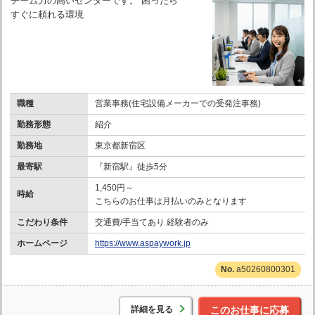
チーム力の高いセンターです。 困ったら
すぐに頼れる環境
職種
営業事務(住宅設備メーカーでの受発注事務)
勤務形態
紹介
勤務地
東京都新宿区
最寄駅
『新宿駅』徒歩5分
1,450円～
時給
こちらのお仕事は月払いのみとなります
こだわり条件
交通費/手当てあり 経験者のみ
ホームページ
https://www.aspaywork.jp
a50260800301
詳細を見る
このお仕事に応募