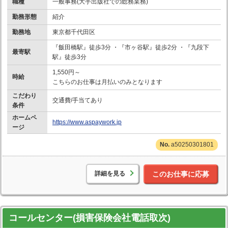
職種
一般事務(大手出版社での総務業務)
勤務形態
紹介
勤務地
東京都千代田区
『飯田橋駅』徒歩3分 ・『市ヶ谷駅』徒歩2分 ・『九段下
最寄駅
駅』徒歩3分
1,550円～
時給
こちらのお仕事は月払いのみとなります
こだわり
交通費/手当てあり
条件
ホームペ
https://www.aspaywork.jp
ージ
a50250301801
詳細を見る
このお仕事に応募
コールセンター(損害保険会社電話取次)