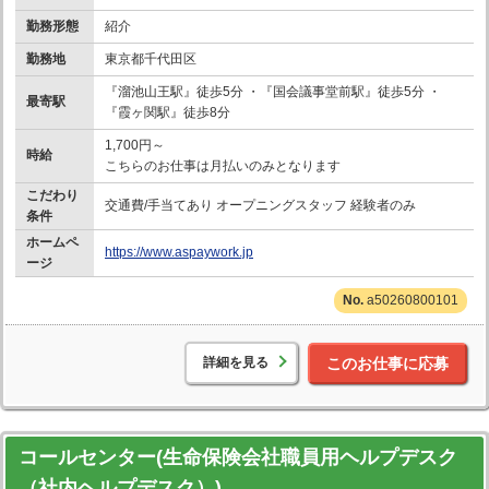
勤務形態
紹介
勤務地
東京都千代田区
『溜池山王駅』徒歩5分 ・『国会議事堂前駅』徒歩5分 ・
最寄駅
『霞ヶ関駅』徒歩8分
1,700円～
時給
こちらのお仕事は月払いのみとなります
こだわり
交通費/手当てあり オープニングスタッフ 経験者のみ
条件
ホームペ
https://www.aspaywork.jp
ージ
a50260800101
詳細を見る
このお仕事に応募
コールセンター(生命保険会社職員用ヘルプデスク
（社内ヘルプデスク）)