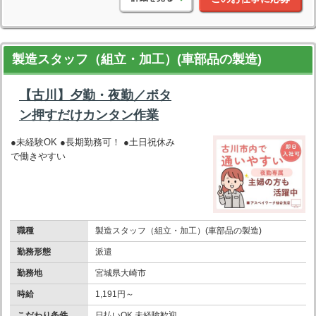
製造スタッフ（組立・加工）(車部品の製造)
【古川】夕勤・夜勤／ボタ
ン押すだけカンタン作業
●未経験OK ●長期勤務可！ ●土日祝休み
で働きやすい
職種
製造スタッフ（組立・加工）(車部品の製造)
勤務形態
派遣
勤務地
宮城県大崎市
時給
1,191円～
こだわり条件
日払いOK 未経験歓迎