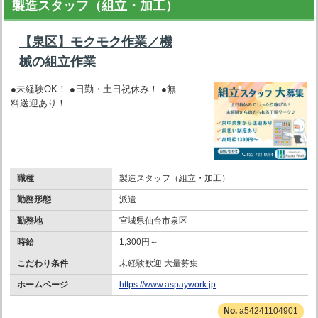
製造スタッフ（組立・加工）
【泉区】モクモク作業／機
械の組立作業
●未経験OK！ ●日勤・土日祝休み！ ●無
料送迎あり！
職種
製造スタッフ（組立・加工）
勤務形態
派遣
勤務地
宮城県仙台市泉区
時給
1,300円～
こだわり条件
未経験歓迎 大量募集
ホームページ
https://www.aspaywork.jp
a54241104901