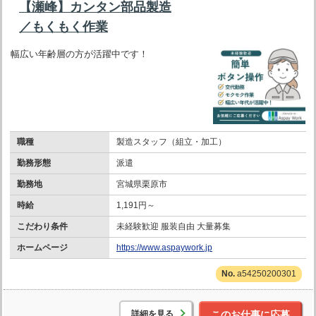
【瀬峰】カンタン部品製造
／もくもく作業
幅広い年齢層の方が活躍中です！
職種
製造スタッフ（組立・加工）
勤務形態
派遣
勤務地
宮城県栗原市
時給
1,191円～
こだわり条件
未経験歓迎 服装自由 大量募集
ホームページ
https://www.aspaywork.jp
a54250200301
詳細を見る
このお仕事に応募