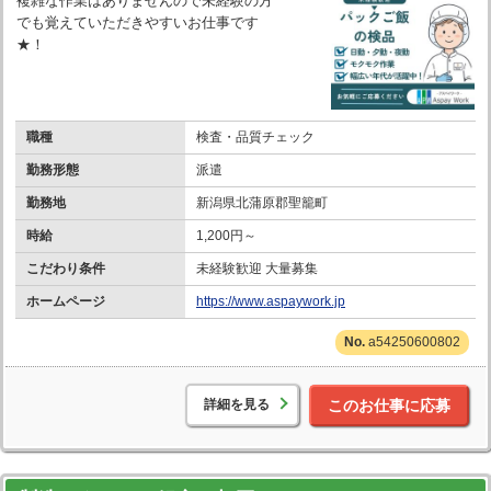
複雑な作業はありませんので未経験の方
でも覚えていただきやすいお仕事です
★！
職種
検査・品質チェック
勤務形態
派遣
勤務地
新潟県北蒲原郡聖籠町
時給
1,200円～
こだわり条件
未経験歓迎 大量募集
ホームページ
https://www.aspaywork.jp
a54250600802
詳細を見る
このお仕事に応募