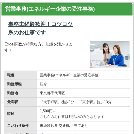
営業事務(エネルギー企業の受注事務)
事務未経験歓迎！コツコツ
系のお仕事です
Excel関数が得意な方、知識を活かせま
す！
職種
営業事務(エネルギー企業の受注事務)
勤務形態
紹介
勤務地
東京都千代田区
最寄駅
『大手町駅』徒歩3分 ・『東京駅』徒歩13分
1,500円～
時給
こちらのお仕事は月払いのみとなります
こだわり条件
未経験歓迎 交通費/手当てあり