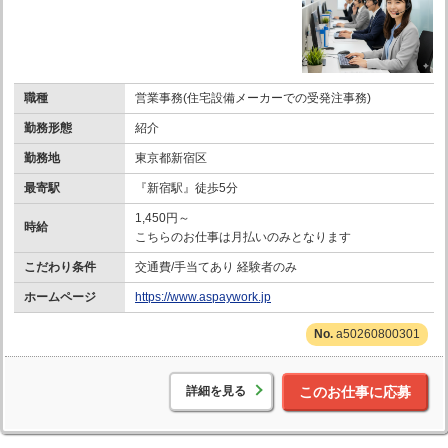
職種
営業事務(住宅設備メーカーでの受発注事務)
勤務形態
紹介
勤務地
東京都新宿区
最寄駅
『新宿駅』徒歩5分
1,450円～
時給
こちらのお仕事は月払いのみとなります
こだわり条件
交通費/手当てあり 経験者のみ
ホームページ
https://www.aspaywork.jp
a50260800301
詳細を見る
このお仕事に応募