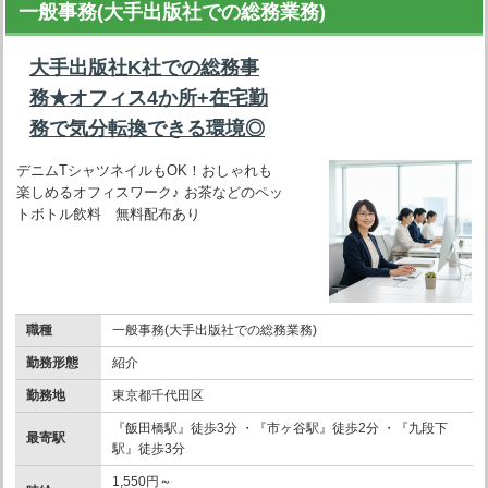
一般事務(大手出版社での総務業務)
大手出版社K社での総務事
務★オフィス4か所+在宅勤
務で気分転換できる環境◎
デニムTシャツネイルもOK！おしゃれも
楽しめるオフィスワーク♪ お茶などのペッ
トボトル飲料 無料配布あり
職種
一般事務(大手出版社での総務業務)
勤務形態
紹介
勤務地
東京都千代田区
『飯田橋駅』徒歩3分 ・『市ヶ谷駅』徒歩2分 ・『九段下
最寄駅
駅』徒歩3分
1,550円～