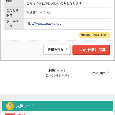
時給
こちらのお仕事は月払いのみとなります
こだわり
交通費/手当てあり
条件
ホームペ
https://www.aspaywork.jp
ージ
a50250301801
詳細を見る
このお仕事に応募
205
件ヒット
次の10件
(1～10件表示中)
人気ワード