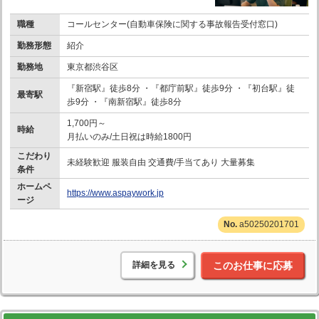
職種
コールセンター(自動車保険に関する事故報告受付窓口)
勤務形態
紹介
勤務地
東京都渋谷区
『新宿駅』徒歩8分 ・『都庁前駅』徒歩9分 ・『初台駅』徒
最寄駅
歩9分 ・『南新宿駅』徒歩8分
1,700円～
時給
月払いのみ/土日祝は時給1800円
こだわり
未経験歓迎 服装自由 交通費/手当てあり 大量募集
条件
ホームペ
https://www.aspaywork.jp
ージ
a50250201701
詳細を見る
このお仕事に応募