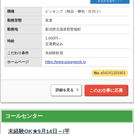
職種
ピッキング（検品・梱包・仕分け）
勤務形態
派遣
勤務地
新潟県北蒲原郡聖籠町
1,400円～
時給
交通費込み
こだわり条件
未経験歓迎
ホームページ
https://www.aspaywork.jp
a54241201901
詳細を見る
このお仕事に応募
コールセンター
未経験OK★9月14日～/平