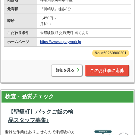
最寄駅
『川崎駅』徒歩8分
1,450円～
時給
月払い
こだわり条件
未経験歓迎 交通費/手当てあり
ホームページ
https://www.aspaywork.jp
a50260800201
詳細を見る
このお仕事に応募
検査・品質チェック
【聖籠町】パックご飯の検
品スタッフ募集♪
複雑な作業はありませんので未経験の方