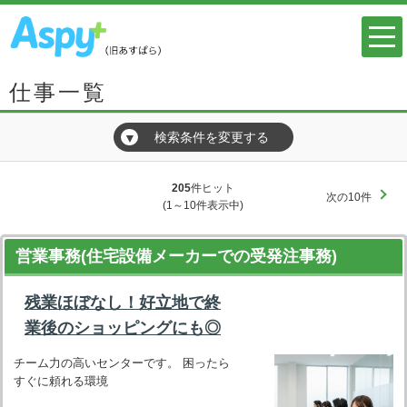
仕事一覧
検索条件を変更する
▼
205
件ヒット
次の10件
(1～10件表示中)
営業事務(住宅設備メーカーでの受発注事務)
残業ほぼなし！好立地で終
業後のショッピングにも◎
チーム力の高いセンターです。 困ったら
すぐに頼れる環境