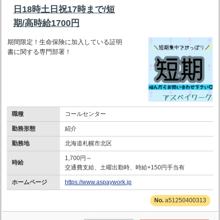
日18時土日祝17時まで/短
期/高時給1700円
期間限定！生命保険に加入している証明
書に関する専門部署！
職種
コールセンター
勤務形態
紹介
勤務地
北海道札幌市北区
1,700円～
時給
交通費支給、土曜出勤時、時給+150円手当有
ホームページ
https://www.aspaywork.jp
a51250400313