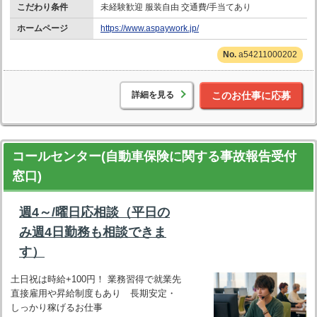
こだわり条件
未経験歓迎 服装自由 交通費/手当てあり
ホームページ
https://www.aspaywork.jp/
a54211000202
詳細を見る
このお仕事に応募
コールセンター(自動車保険に関する事故報告受付
窓口)
週4～/曜日応相談（平日の
み週4日勤務も相談できま
す）
土日祝は時給+100円！ 業務習得で就業先
直接雇用や昇給制度もあり 長期安定・
しっかり稼げるお仕事