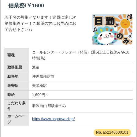
信業務/￥1600
若干名の募集となります！定員に達し次
第募集終了～！ご希望の方はお早めにお
問合せ下さい♪♪
コールセンター・テレオペ（発信）(週5日/土日祝休み/9-18
職種
時/前島)
勤務形態
派遣
勤務地
沖縄県那覇市
最寄駅
美栄橋駅
時給
1,600円～
こだわり条
服装自由 経験者のみ
件
ホームペー
https://www.aspaywork.jp/
ジ
a52240600101