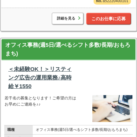
a52220400101
詳細を見る
このお仕事に応募
オフィス事務(週5日/選べるシフト多数/長期/おもろ
まち)
＜未経験OK！＞リスティ
ング広告の運用業務♪高時
給￥1550
若干名の募集となります！ご希望の方は
お早めにご連絡を♪♪
職種
オフィス事務(週5日/選べるシフト多数/長期/おもろまち)