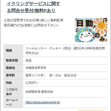
イクリングサービスに関す
る問合せ受付/無料Pあり
人気の宜野湾でのお仕事♪嬉しい無料駐車
場完備(*'ω'*)お気軽にお問合せ下さい♪
コールセンター・テレオペ（受信）(週5日/9-18時/長期/宜野
職種
湾市大山)
勤務形態
派遣
勤務地
沖縄県宜野湾市
最寄駅
最寄りバス停： 第一大山 徒歩12分
時給
1,350円～
こだわり
未経験歓迎 服装自由
条件
ホームペ
https://www.aspaywork.jp/
ージ