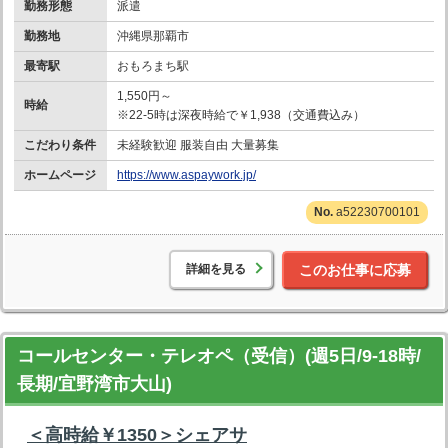
勤務形態
派遣
勤務地
沖縄県那覇市
最寄駅
おもろまち駅
1,550円～
時給
※22-5時は深夜時給で￥1,938（交通費込み）
こだわり条件
未経験歓迎 服装自由 大量募集
ホームページ
https://www.aspaywork.jp/
a52230700101
詳細を見る
このお仕事に応募
コールセンター・テレオペ（受信）(週5日/9-18時/
長期/宜野湾市大山)
＜高時給￥1350＞シェアサ