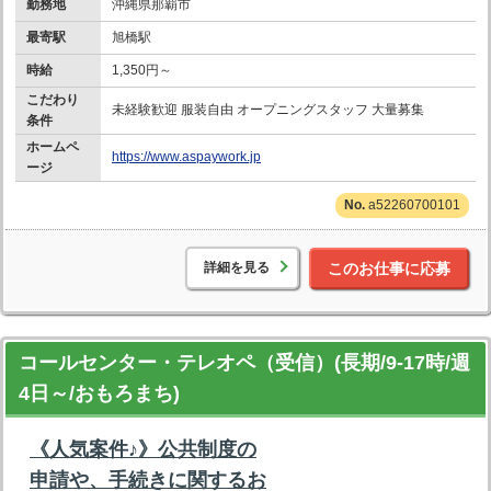
勤務地
沖縄県那覇市
最寄駅
旭橋駅
時給
1,350円～
こだわり
未経験歓迎 服装自由 オープニングスタッフ 大量募集
条件
ホームペ
https://www.aspaywork.jp
ージ
a52260700101
詳細を見る
このお仕事に応募
コールセンター・テレオペ（受信）(長期/9-17時/週
4日～/おもろまち)
《人気案件♪》公共制度の
申請や、手続きに関するお