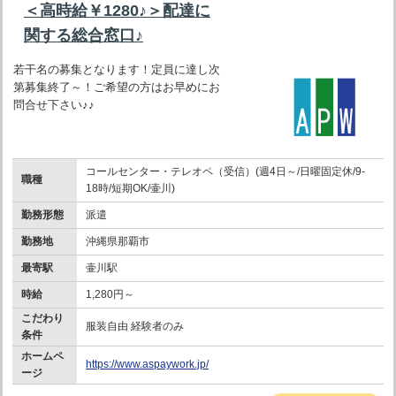
＜高時給￥1280♪＞配達に
関する総合窓口♪
若干名の募集となります！定員に達し次
第募集終了～！ご希望の方はお早めにお
問合せ下さい♪♪
コールセンター・テレオペ（受信）(週4日～/日曜固定休/9-
職種
18時/短期OK/壷川)
勤務形態
派遣
勤務地
沖縄県那覇市
最寄駅
壷川駅
時給
1,280円～
こだわり
服装自由 経験者のみ
条件
ホームペ
https://www.aspaywork.jp/
ージ