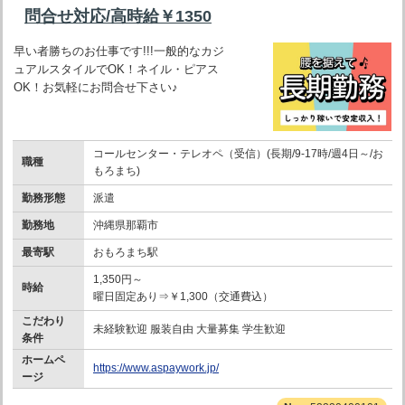
問合せ対応/高時給￥1350
早い者勝ちのお仕事です!!!一般的なカジ
ュアルスタイルでOK！ネイル・ピアス
OK！お気軽にお問合せ下さい♪
コールセンター・テレオペ（受信）(長期/9-17時/週4日～/お
職種
もろまち)
勤務形態
派遣
勤務地
沖縄県那覇市
最寄駅
おもろまち駅
1,350円～
時給
曜日固定あり⇒￥1,300（交通費込）
こだわり
未経験歓迎 服装自由 大量募集 学生歓迎
条件
ホームペ
https://www.aspaywork.jp/
ージ