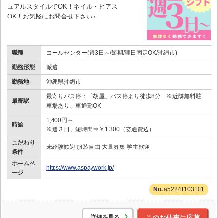
ュアルスタイルでOK！ネイル・ピアス
OK！お気軽にお問合せ下さい♪
職種
コールセンター(週3日～/短期/曜日固定OK/沖縄市)
勤務形態
派遣
勤務地
沖縄県沖縄市
最寄りバス停：「胡屋」バス停より徒歩8分 ※近隣無料駐
最寄駅
車場あり、車通勤OK
1,400円～
時給
※週３日、短時間⇒￥1,300（交通費込）
こだわり
未経験歓迎 服装自由 大量募集 学生歓迎
条件
ホームペ
https://www.aspaywork.jp/
ージ
a52241103101
詳細を見る
このお仕事に応募