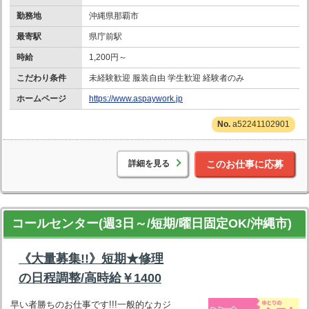
勤務地
沖縄県那覇市
最寄駅
県庁前駅
時給
1,200円～
こだわり条件
未経験歓迎 服装自由 学生歓迎 経験者のみ
ホームページ
https://www.aspaywork.jp
a52241102901
詳細を見る
このお仕事に応募
コールセンター(週3日～/短期/曜日固定OK/沖縄市)
《大量募集!!》短期★修理
の日程調整/高時給￥1400
早い者勝ちのお仕事です!!!一般的なカジ