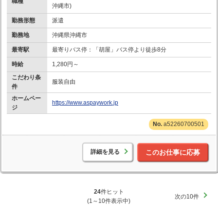
職種
沖縄市)
勤務形態
派遣
勤務地
沖縄県沖縄市
最寄駅
最寄りバス停：「胡屋」バス停より徒歩8分
時給
1,280円～
こだわり条
服装自由
件
ホームペー
https://www.aspaywork.jp
ジ
a52260700501
詳細を見る
このお仕事に応募
24
件ヒット
次の10件
(1～10件表示中)