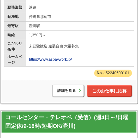
勤務形態
派遣
勤務地
沖縄県那覇市
最寄駅
壺川駅
時給
1,350円～
こだわり
未経験歓迎 服装自由 大量募集
条件
ホームペ
https://www.aspaywork.jp/
ージ
a52240500101
詳細を見る
このお仕事に応募
コールセンター・テレオペ（受信）(週4日～/日曜
固定休/9-18時/短期OK/壷川)