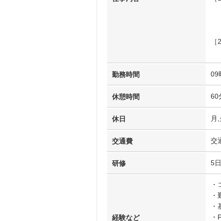
Ｌ
［
Ｌ
09
勤務時間
60
休憩時間
月,
休日
交
交通費
5
研修
・
・
・
・
経験など