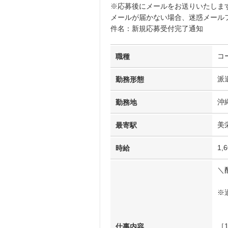
※応募後にメールをお送りいたしま
メールが届かない場合、迷惑メール
件名：新規応募受付完了通知
コ
職種
派
勤務形態
沖
勤務地
美
最寄駅
1,
時給
＼
※
［
仕事内容