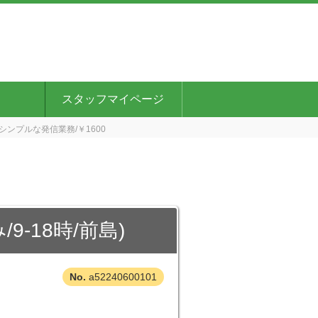
スタッフマイページ
シンプルな発信業務/￥1600
-18時/前島)
a52240600101