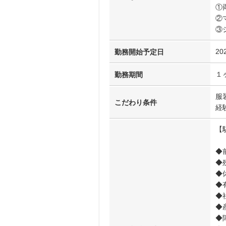
①
②
③
20
勤務開始予定日
１
勤務期間
服
こだわり条件
経
【
◆
◆
◆
◆
◆
◆
◆