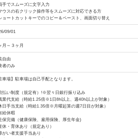
両手でスムーズに文字入力
マウスの右クリック操作等をスムーズに対応できる方
ショートカットキーでのコピー＆ペースト、画面切り替え
26/09/01
ヶ月～３ヶ月
装自由
験者のみ
駐車場】駐車場は自己手配となります。
前払い制度（規定有）!※翌々日銀行振り込み
残業代支給（時給1.25倍※1日8h以上、週40h以上が対象）
休日手当支給（時給1.35倍※月曜起算の週7日目が対象）
有給休暇
社保完備（健康保険、雇用保険、厚生年金)
産休・育休あり（規定あり）
障がい者支援手当あり