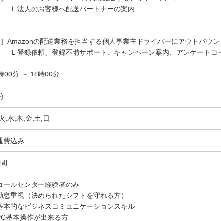
法人のお客様へ配送パートナーの案内
2］Amazonの配送業務を担当する個人事業主ドライバーにアウトバウン
登録依頼、登録不備サポート、キャンペーン案内、アンケートコ
時00分 ～ 18時00分
分
火,水,木,金,土,日
通費込み
日間
コールセンター経験者のみ
勤怠重視（決められたシフトを守れる方）
基本的なビジネスコミュニケーションスキル
PC基本操作が出来る方