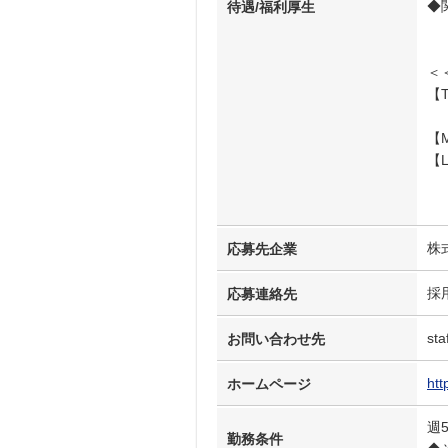
◆
待遇/福利厚生
＜
【T
※
【M
【LI
※
I
株
応募先企業
採
応募連絡先
sta
お問い合わせ先
htt
ホームページ
週
勤務条件