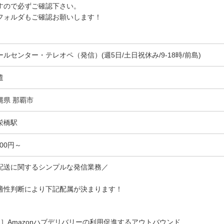
すので必ずご確認下さい。
フォルダもご確認お願いします！
ールセンター・テレオペ（発信）(週5日/土日祝休み/9-18時/前島)
遣
縄県 那覇市
栄橋駅
600円～
配送に関するシンプルな発信業務／
適性判断により下記配属が決まります！
1］Amazonハブデリバリーの利用促進するアウトバウンド