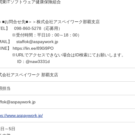
関東ITソフトウェア健康保険組合
＜■お問合せ先■＞＞株式会社アスペイワーク那覇支店
EL】 098-860-5278（応募用）
受付時間：平日10：00～18：00）
AIL】 staffok@aspaywork.jp
NE】 https://lin.ee/890i9PO
URLでアクセスできない場合はID検索にてお願いします。
D：@naw3331d
式会社アスペイワーク 那覇支店
用担当
ffok@aspaywork.jp
ps://www.aspaywork.jp/
5日～5日